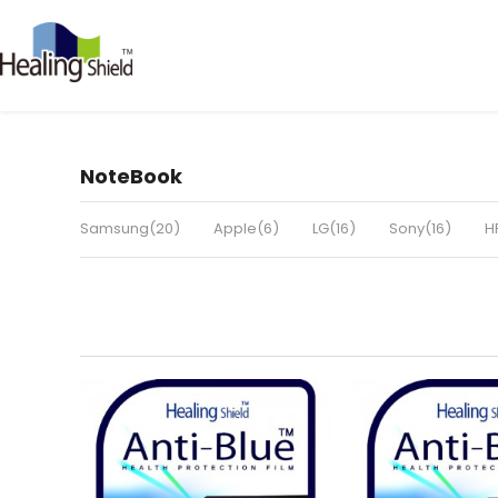
NoteBook
Samsung(20)
Apple(6)
LG(16)
Sony(16)
H