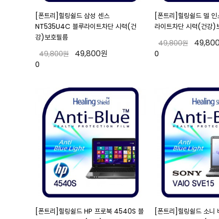
[폰트리]힐링쉴드 삼성 센스
[폰트리]힐링쉴드 델 인스
NT535U4C 블루라이트차단 시력(건
라이트차단 시력(건강)
강)보호필름
49,80
49,800원
49,800원
49,800원
0
0
[폰트리]힐링쉴드 HP 프로북 4540S 블
[폰트리]힐링쉴드 소니 바