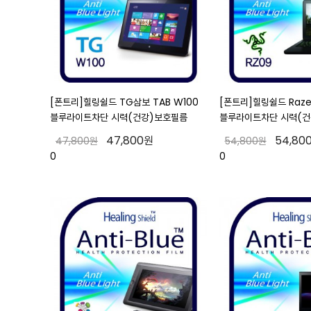
[폰트리]힐링쉴드 TG삼보 TAB W100
[폰트리]힐링쉴드 Razer
블루라이트차단 시력(건강)보호필름
블루라이트차단 시력(건
47,800원
54,80
47,800원
54,800원
0
0