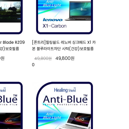
 Blade RZ09
[폰트리]힐링쉴드 레노버 싱크패드 X1 카
강)보호필름
본 블루라이트차단 시력(건강)보호필름
0원
49,800원
49,800원
0