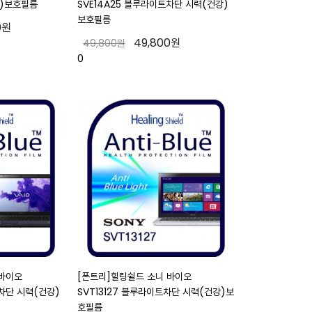
)보호필름
SVE14A25 블루라이트차단 시력(건강)
보호필름
0원
49,800원
49,800원
0
 바이오
[폰트리]힐링쉴드 소니 바이오
차단 시력(건강)
SVT13127 블루라이트차단 시력(건강)보
호필름