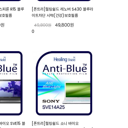
피론 R15 블루
[폰트리]힐링쉴드 레노버 S430 블루라
보호필름
이트차단 시력(건강)보호필름
0원
49,800원
49,800원
0
이오 SVE15 블
[폰트리]힐링쉴드 소니 바이오