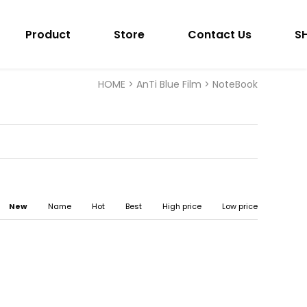
Product
Store
Contact Us
S
HOME
>
AnTi Blue Film
>
NoteBook
New
Name
Hot
Best
High price
Low price