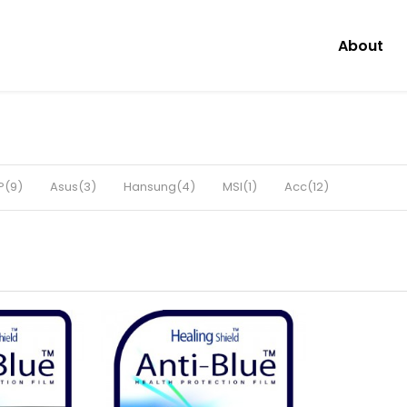
About
P(9)
Asus(3)
Hansung(4)
MSI(1)
Acc(12)