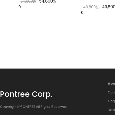
54,800원
54,800원
49,80
0
49,800원
0
Abo
Pontree Corp.
Com
Corp
Copyright ⓒPONTREE All Rights Reserved.
Des