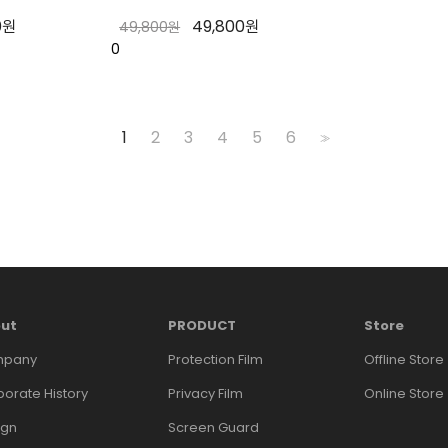
0원
49,800원
49,800원
0
1
2
3
4
5
6
>>
ut
PRODUCT
Store
pany
Protection Film
Offline Store
orate History
Privacy Film
Online Store
ign
Screen Guard